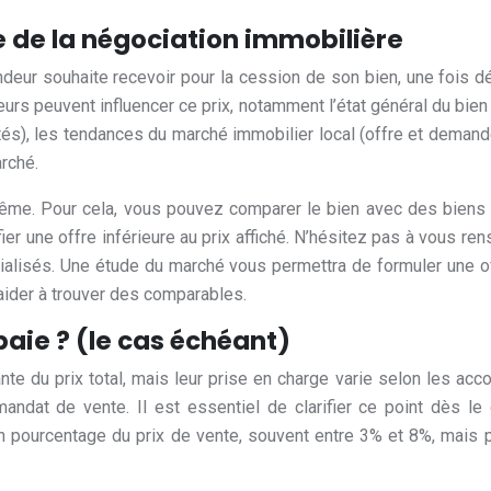
se de la négociation immobilière
ur souhaite recevoir pour la cession de son bien, une fois déd
eurs peuvent influencer ce prix, notamment l’état général du bien
ités), les tendances du marché immobilier local (offre et dem
arché.
ous-même. Pour cela, vous pouvez comparer le bien avec des bi
fier une offre inférieure au prix affiché. N’hésitez pas à vous re
alisés. Une étude du marché vous permettra de formuler une offr
der à trouver des comparables.
paie ? (le cas échéant)
 du prix total, mais leur prise en charge varie selon les acco
andat de vente. Il est essentiel de clarifier ce point dès le
n pourcentage du prix de vente, souvent entre 3% et 8%, mais p