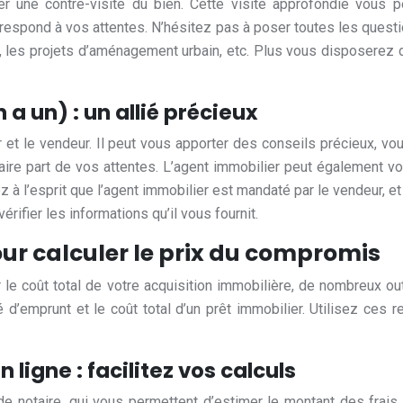
ser une contre-visite du bien. Cette visite approfondie vous 
respond à vos attentes. N’hésitez pas à poser toutes les quest
été, les projets d’aménagement urbain, etc. Plus vous disposere
n a un) : un allié précieux
ur et le vendeur. Il peut vous apporter des conseils précieux, v
 faire part de vos attentes. L’agent immobilier peut également 
à l’esprit que l’agent immobilier est mandaté par le vendeur, et q
vérifier les informations qu’il vous fournit.
our calculer le prix du compromis
 le coût total de votre acquisition immobilière, de nombreux out
é d’emprunt et le coût total d’un prêt immobilier. Utilisez ces
 ligne : facilitez vos calculs
de notaire, qui vous permettent d’estimer le montant des frais 