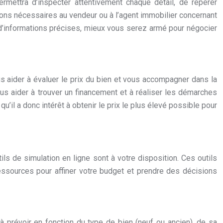
permettra d’inspecter attentivement chaque détail, de repérer
ions nécessaires au vendeur ou à l’agent immobilier concernant
z d’informations précises, mieux vous serez armé pour négocier
ous aider à évaluer le prix du bien et vous accompagner dans la
vous aider à trouver un financement et à réaliser les démarches
u’il a donc intérêt à obtenir le prix le plus élevé possible pour
ils de simulation en ligne sont à votre disposition. Ces outils
 ressources pour affiner votre budget et prendre des décisions
à prévoir en fonction du type de bien (neuf ou ancien), de sa