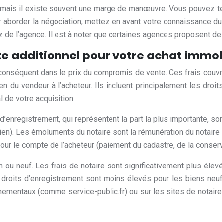
, mais il existe souvent une marge de manœuvre. Vous pouvez ten
r aborder la négociation, mettez en avant votre connaissance du 
de l’agence. Il est à noter que certaines agences proposent des
oste additionnel pour votre achat immob
s conséquent dans le prix du compromis de vente. Ces frais couvr
ien du vendeur à l’acheteur. Ils incluent principalement les dro
l de votre acquisition.
’enregistrement, qui représentent la part la plus importante, son
en). Les émoluments du notaire sont la rémunération du notaire po
r le compte de l’acheteur (paiement du cadastre, de la conserv
n ou neuf. Les frais de notaire sont significativement plus élev
es droits d’enregistrement sont moins élevés pour les biens neuf
rnementaux (comme service-public.fr) ou sur les sites de notaire