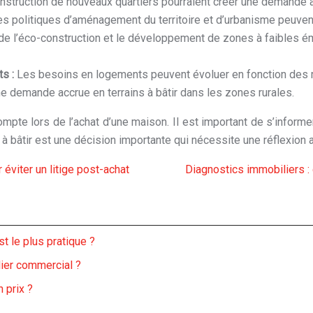
 construction de nouveaux quartiers pourraient créer une demande ac
s politiques d’aménagement du territoire et d’urbanisme peuvent in
de l’éco-construction et le développement de zones à faibles émis
ts :
Les besoins en logements peuvent évoluer en fonction des m
ne demande accrue en terrains à bâtir dans les zones rurales.
compte lors de l’achat d’une maison. Il est important de s’informe
ain à bâtir est une décision importante qui nécessite une réflexio
r éviter un litige post-achat
Diagnostics immobiliers :
st le plus pratique ?
ier commercial ?
 prix ?