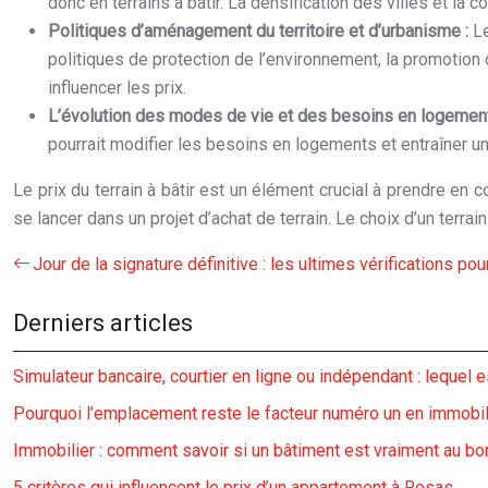
donc en terrains à bâtir. La densification des villes et la
Politiques d’aménagement du territoire et d’urbanisme :
Le
politiques de protection de l’environnement, la promotion 
influencer les prix.
L’évolution des modes de vie et des besoins en logemen
pourrait modifier les besoins en logements et entraîner u
Le prix du terrain à bâtir est un élément crucial à prendre en 
se lancer dans un projet d’achat de terrain. Le choix d’un terr
Jour de la signature définitive : les ultimes vérifications pou
Derniers articles
Simulateur bancaire, courtier en ligne ou indépendant : lequel e
Pourquoi l’emplacement reste le facteur numéro un en immobil
Immobilier : comment savoir si un bâtiment est vraiment au bon
5 critères qui influencent le prix d’un appartement à Rosas