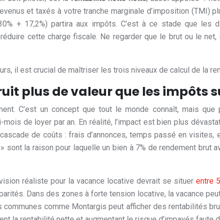
revenus et taxés à votre tranche marginale d’imposition (TMI) 
 (30% + 17,2%) partira aux impôts. C’est à ce stade que le
 réduire cette charge fiscale. Ne regarder que le brut ou le n
, il est crucial de maîtriser les trois niveaux de calcul de la ren
it plus de valeur que les impôts su
ement. C’est un concept que tout le monde connaît, mais que 
mois de loyer par an. En réalité, l’impact est bien plus dévast
cade de coûts : frais d’annonces, temps passé en visites, et su
n » sont la raison pour laquelle un bien à 7% de rendement brut 
ision réaliste pour la vacance locative devrait se situer
entre 
tés. Dans des zones à forte tension locative, la vacance peut êt
es communes comme Montargis peut afficher des rentabilités bru
ent la rentabilité nette et augmentant le risque d’impayés faute