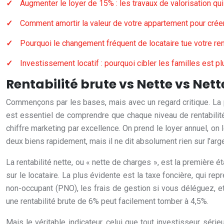
Augmenter le loyer de 15% : les travaux de valorisation qui 
Comment amortir la valeur de votre appartement pour créer
Pourquoi le changement fréquent de locataire tue votre re
Investissement locatif : pourquoi cibler les familles est p
Rentabilité brute vs Nette vs Nett
Commençons par les bases, mais avec un regard critique. La plu
est essentiel de comprendre que chaque niveau de rentabilité r
chiffre marketing par excellence. On prend le loyer annuel, on le
deux biens rapidement, mais il ne dit absolument rien sur l’arg
La rentabilité nette, ou « nette de charges », est la première 
sur le locataire. La plus évidente est la taxe foncière, qui 
non-occupant (PNO), les frais de gestion si vous déléguez, et
une rentabilité brute de 6% peut facilement tomber à 4,5%.
Mais le véritable indicateur, celui que tout investisseur sérieu