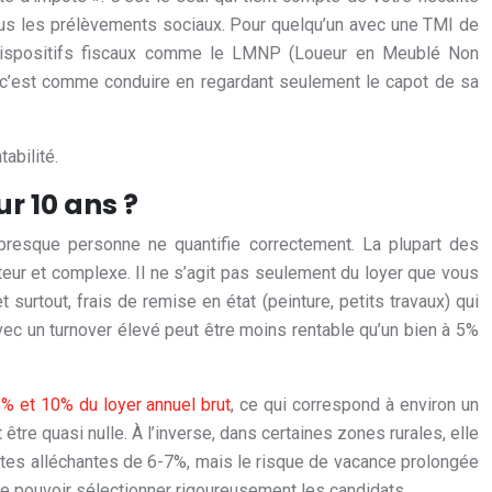
plus les prélèvements sociaux. Pour quelqu’un avec une TMI de
s dispositifs fiscaux comme le LMNP (Loueur en Meublé Non
et, c’est comme conduire en regardant seulement le capot de sa
tabilité.
r 10 ans ?
presque personne ne quantifie correctement. La plupart des
ateur et complexe. Il ne s’agit pas seulement du loyer que vous
rtout, frais de remise en état (peinture, petits travaux) qui
avec un turnover élevé peut être moins rentable qu’un bien à 5%
5% et 10% du loyer annuel brut
, ce qui correspond à environ un
re quasi nulle. À l’inverse, dans certaines zones rurales, elle
tes alléchantes de 6-7%, mais le risque de vacance prolongée
 de pouvoir sélectionner rigoureusement les candidats.