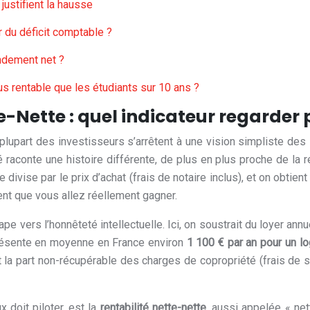
justifient la hausse
 du déficit comptable ?
ndement net ?
lus rentable que les étudiants sur 10 ans ?
e-Nette : quel indicateur regarder 
part des investisseurs s’arrêtent à une vision simpliste des in
aconte une histoire différente, de plus en plus proche de la ré
 divise par le prix d’achat (frais de notaire inclus), et on obtien
ent que vous allez réellement gagner.
étape vers l’honnêteté intellectuelle. Ici, on soustrait du loyer
représente en moyenne en France environ
1 100 € par an pour un l
 la part non-récupérable des charges de copropriété (frais de s
x doit piloter, est la
rentabilité nette-nette
, aussi appelée « net