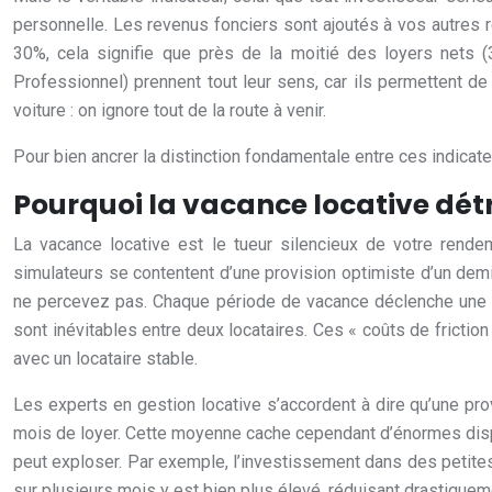
personnelle. Les revenus fonciers sont ajoutés à vos autres 
30%, cela signifie que près de la moitié des loyers nets
Professionnel) prennent tout leur sens, car ils permettent de
voiture : on ignore tout de la route à venir.
Pour bien ancrer la distinction fondamentale entre ces indicateurs
Pourquoi la vacance locative détru
La vacance locative est le tueur silencieux de votre rend
simulateurs se contentent d’une provision optimiste d’un demi-
ne percevez pas. Chaque période de vacance déclenche une cas
sont inévitables entre deux locataires. Ces « coûts de frictio
avec un locataire stable.
Les experts en gestion locative s’accordent à dire qu’une prov
mois de loyer. Cette moyenne cache cependant d’énormes dispari
peut exploser. Par exemple, l’investissement dans des petit
sur plusieurs mois y est bien plus élevé, réduisant drastiquem